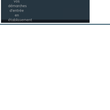
vos
démarches
d'entrée
en
établissement
pour
personnes
âgées ...[]