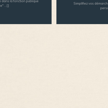
e dans la fonction publique
Simplifiez vos démarch
" ...[]
perso